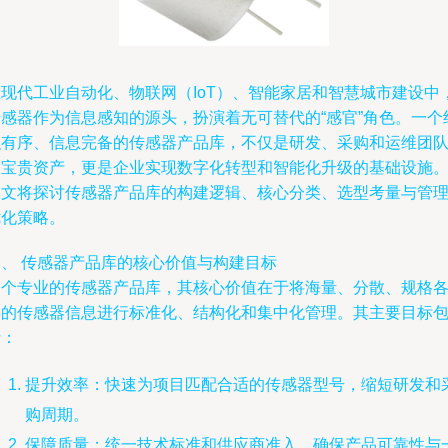
在现代工业自动化、物联网（IoT）、智能家居和智慧城市建设中
传感器作为信息感知的源头，扮演着无可替代的“感官”角色。一个
织有序、信息完备的传感器产品库，不仅是研发、采购和运维团
的宝贵资产，更是企业实现数字化转型和智能化升级的基础设施
本文将探讨传感器产品库的构建逻辑、核心分类、选型考量与管
优化策略。
一、 传感器产品库的核心价值与构建目标
一个专业的传感器产品库，其核心价值在于将海量、分散、规格
异的传感器信息进行标准化、结构化和集中化管理。其主要目标
括：
提升效率：快速为项目匹配合适的传感器型号，缩短研发和
购周期。
保障质量：统一技术标准和供应商准入，确保产品可靠性与